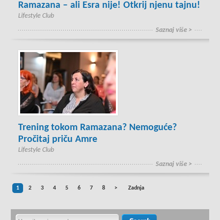
Ramazana – ali Esra nije! Otkrij njenu tajnu!
Lifestyle Club
Saznaj više >
Trening tokom Ramazana? Nemoguće?
Pročitaj priču Amre
Lifestyle Club
Saznaj više >
1
2
3
4
5
6
7
8
>
Zadnja