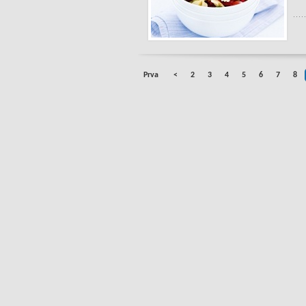
Prva
<
2
3
4
5
6
7
8