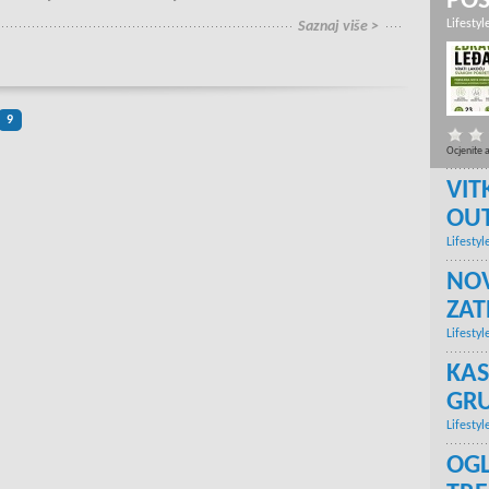
PO
Lifestyl
Saznaj više >
9
Ocjenite 
VIT
OU
Lifestyl
NOV
ZA
Lifestyl
KAS
GRU
Lifestyl
OGL