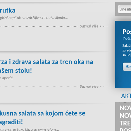
irutka
ični napitak za izdržljivost i mršavljenje...
Saznaj više >
Po
Zašt
Zakaži
zajed
soluci
rza i zdrava salata za tren oka na
ašem stolu!
 apetit!
Saznaj više >
AK
NOV
kusna salata sa kojom ćete se
NOV
agraditi!
TRE
iteran je tako blizu sa ovim jelom...