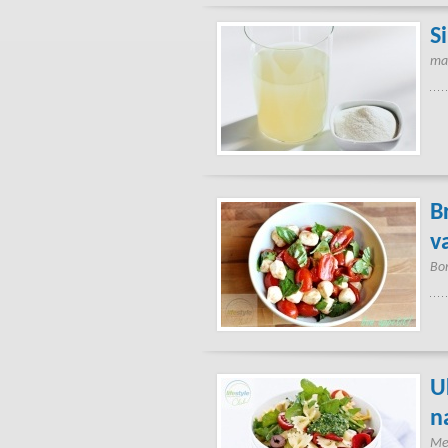
S
mag
B
v
Bon
U
n
Med