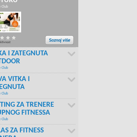
STURU
e Club
aktivnost
KA I ZATEGNUTA
TDOOR
e Club
A VITKA I
TEGNUTA
e Club
TING ZA TRENERE
PNOG FITNESSA
e Club
AS ZA FITNESS