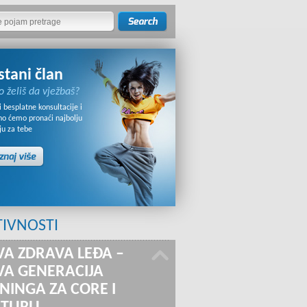
stani član
o želiš da vježbaš?
 besplatne konsultacije i
no ćemo pronaći najbolju
ju za tebe
TIVNOSTI
A ZDRAVA LEĐA –
A GENERACIJA
NINGA ZA CORE I