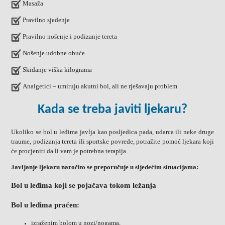
Masaža
Pravilno sjedenje
Pravilno nošenje i podizanje tereta
Nošenje udobne obuće
Skidanje viška kilograma
Analgetici – umiruju akutni bol, ali ne rješavaju problem
Kada se treba javiti ljekaru?
Ukoliko se bol u leđima javlja kao posljedica pada, udarca ili neke druge
traume, podizanja tereta ili sportske povrede, potražite pomoć ljekara koji
će procjeniti da li vam je potrebna terapija.
Javljanje ljekaru naročito se preporučuje u sljedećim situacijama:
Bol u leđima koji se pojačava tokom ležanja
Bol u leđima praćen:
izraženim bolom u nozi/nogama,