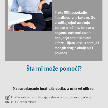
Preko 80% populacije
ima dislocirane kukove, što
u velikoj mjeri uzrokuje
bolove u leđima, bolove u
nogama, nastanak raznih
oboljenja poput skolioze,
kifoze, išijasa, diskus hernija i
mnogih drugih oboljenja i
povreda.
Šta mi može pomoći?
Na raspolaganju imaš više opcija, a neke od njih su:
Fizička aktivnost – plivanje, redovne šetnje, istezanje, jačanje
trbušnih i leđnih mišića