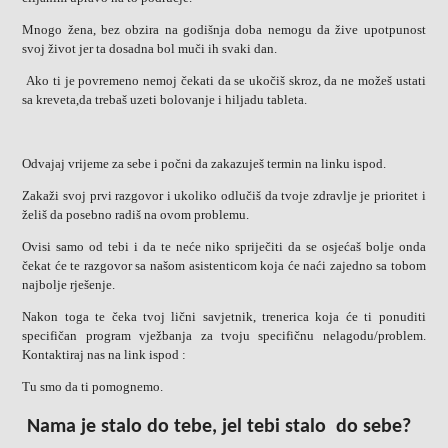
Mnogo žena, bez obzira na godišnja doba nemogu da žive upotpunost
svoj život jer ta dosadna bol muči ih svaki dan.
Ako ti je povremeno nemoj čekati da se ukočiš skroz, da ne možeš ustati
sa kreveta,da trebaš uzeti bolovanje i hiljadu tableta.
Odvajaj vrijeme za sebe i počni da zakazuješ termin na linku ispod.
Zakaži svoj prvi razgovor i ukoliko odlučiš da tvoje zdravlje je prioritet i
želiš da posebno radiš na ovom problemu.
Ovisi samo od tebi i da te neće niko spriječiti da se osjećaš bolje onda
čekat će te razgovor sa našom asistenticom koja će naći zajedno sa tobom
najbolje rješenje.
Nakon toga te čeka tvoj lični savjetnik, trenerica koja će ti ponuditi
specifičan program vježbanja za tvoju specifičnu nelagodu/problem.
Kontaktiraj nas na link ispod :
Tu smo da ti pomognemo.
Nama je stalo do tebe, jel tebi stalo do sebe?