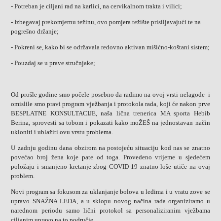
- Potreban je ciljani rad na karlici, na cervikalnom trakta i vilici;
- Izbegavaj prekomjernu težinu, ovo pomjera težište prisiljavajući te na
pogrešno držanje;
- Pokreni se, kako bi se održavala redovno aktivan mišićno-koštani sistem;
- Pouzdaj se u prave stručnjake;
Od prošle godine smo počele posebno da radimo na ovoj vrsti nelagode i
omislile smo pravi program vježbanja i protokola rada, koji će nakon prve
BESPLATNE KONSULTACIJE, naša lična trenerica MA sporta Hebib
Berina, sprovesti sa tobom i pokazati kako moŽEŠ na jednostavan način
ukloniti i ublažiti ovu vrstu problema.
U zadnju godinu dana obzirom na postojeću situaciju kod nas se znatno
povećao broj žena koje pate od toga. Provedeno vrijeme u sjedećem
položaju i smanjeno kretanje zbog COVID-19 znatno loše utiče na ovaj
problem.
Novi program sa fokusom za uklanjanje bolova u leđima i u vratu zove se
upravo SNAŽNA LEĐA, a u sklopu novog načina rada organiziramo u
narednom periodu samo lični protokol sa personaliziranim vježbama
ciljanim upravo na to područje.