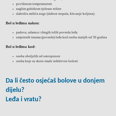
povišenom temperaturom
naglim gubitkom tjelesne težine
slabošću mišića noge (slabost stopala, klecanje koljena).
Bol u leđima nakon:
padova, udaraca i drugih težih povreda leđa
umjerenih trauma (povreda) leđa kod osoba starijih od 50 godina
Bol u leđima kod:
osoba oboljelih od osteoporoze
osoba koje su skoro imale infektivne bolesti
Da li često osjećaš bolove u donjem
dijelu?
Leđa i vratu?