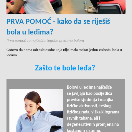
PRVA POMOĆ - kako da se riješiš
bola u leđima?
Prva pomoć za najčešće tegobe praćene bolom
Gotovo da nema odrasle osobe koja nije imala makar jednu epizodu bola u
leđima.
Zašto te bole leđa?
Bolovi u leđima najčešće
se javljaju kao posljedica
previše sjedenja i manjka
fizičke aktivnosti, teškog
fizičkog rada, viška kilograma,
ravnih tabana, ali i
degenerativnih promjena na
koštanom sistemu.