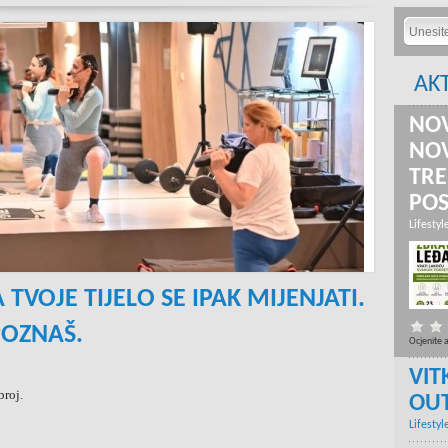
AK
NOV
NOV
TRE
PO
Lifestyl
 TVOJE TIJELO SE IPAK MIJENJATI.
POZNAŠ.
Ocjenite 
VIT
broj.
OU
Lifestyl