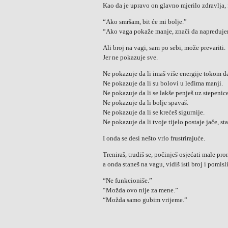
Kao da je upravo on glavno mjerilo zdravlja, 
“Ako smršam, bit će mi bolje.”
“Ako vaga pokaže manje, znači da napreduje
Ali broj na vagi, sam po sebi, može prevariti.
Jer ne pokazuje sve.
Ne pokazuje da li imaš više energije tokom d
Ne pokazuje da li su bolovi u leđima manji.
Ne pokazuje da li se lakše penješ uz stepenice
Ne pokazuje da li bolje spavaš.
Ne pokazuje da li se krećeš sigurnije.
Ne pokazuje da li tvoje tijelo postaje jače, sta
I onda se desi nešto vrlo frustrirajuće.
Treniraš, trudiš se, počinješ osjećati male p
a onda staneš na vagu, vidiš isti broj i pomisli
“Ne funkcioniše.”
“Možda ovo nije za mene.”
“Možda samo gubim vrijeme.”