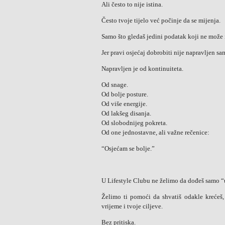
Ali često to nije istina.
Često tvoje tijelo već počinje da se mijenja.
Samo što gledaš jedini podatak koji ne može is
Jer pravi osjećaj dobrobiti nije napravljen s
Napravljen je od kontinuiteta.
Od snage.
Od bolje posture.
Od više energije.
Od lakšeg disanja.
Od slobodnijeg pokreta.
Od one jednostavne, ali važne rečenice:
“Osjećam se bolje.”
U Lifestyle Clubu ne želimo da dođeš samo “u
Želimo ti pomoći da shvatiš odakle krećeš, št
vrijeme i tvoje ciljeve.
Bez pritiska.