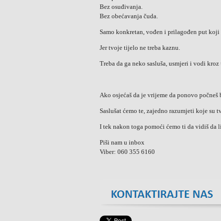
Bez osuđivanja.
Bez obećavanja čuda.
Samo konkretan, vođen i prilagođen put koji 
Jer tvoje tijelo ne treba kaznu.
Treba da ga neko sasluša, usmjeri i vodi kroz 
Ako osjećaš da je vrijeme da ponovo počneš b
Saslušat ćemo te, zajedno razumjeti koje su tv
I tek nakon toga pomoći ćemo ti da vidiš da li
Piši nam u inbox
Viber: 060 355 6160