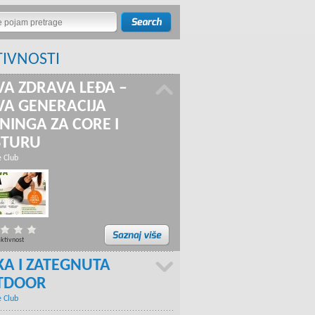
TIVNOSTI
A ZDRAVA LEĐA –
A GENERACIJA
NINGA ZA CORE I
STURU
e Club
aktivnost
KA I ZATEGNUTA
TDOOR
e Club