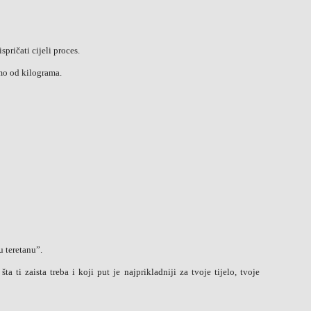
pričati cijeli proces.
amo od kilograma.
 teretanu”.
a ti zaista treba i koji put je najprikladniji za tvoje tijelo, tvoje