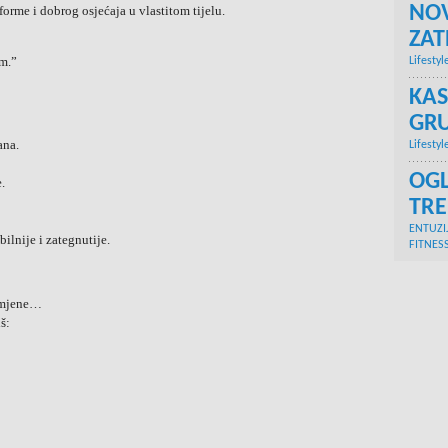
NOV
forme i dobrog osjećaja u vlastitom tijelu.
ZA
m.”
Lifestyl
KAS
GRU
ana.
Lifestyl
OGL
.
TR
ENTUZI
bilnije i zategnutije.
FITNES
romjene…
š: