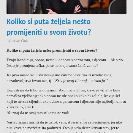
Koliko si puta željela nešto
promijeniti u svom životu?
Lifestyle Club
Koliko si puta željela nešto promijeniti u svom životu?
Tvoju kondiciju, posao, nešto u odnosu s partnerom, s djecom… Ali vrlo
često je promjena teška, pa se na kraju samo žališ, zar ne?
Jer prva misao koju svi nesvjesno činimo jeste tražiti uzroke svog
nezadovoljstva izvan nas, tj.
“Kriv je ovaj ili onaj… nisam ja.”
Dopusti mi da ti bolje objasnim. Ako nisi u formi, krivo je vrijeme koje
nemaš za vježbanje; ako posao ne ide onako kako bi željela, kriv je šef
koji te ne zna cijeniti; ako odnos s partnerom i djecom nije najbolji, oni su
krivi za to, a ne ti.
Ali znaj da te ovaj stav nikamo ne vodi.
Nastavljajući misliti da je uzrok vani, stvaraš alibi za nečinjenje, jer ako
nisi kriva ne možeš ništa poduzeti. Ovo je vrlo destruktivan stav, jer te