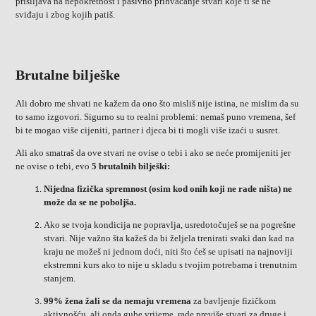
prisiljava na nepokretnost i pasivno prihvaćanje stvari koje ti se ne
sviđaju i zbog kojih patiš.
Brutalne bilješke
Ali dobro me shvati ne kažem da ono što misliš nije istina, ne mislim da su
to samo izgovori. Sigurno su to realni problemi: nemaš puno vremena, šef
bi te mogao više cijeniti, partner i djeca bi ti mogli više izaći u susret.
Ali ako smatraš da ove stvari ne ovise o tebi i ako se neće promijeniti jer
ne ovise o tebi, evo
5 brutalnih bilješki:
Nijedna fizička spremnost (osim kod onih koji ne rade ništa) ne
može da se ne poboljša.
Ako se tvoja kondicija ne popravlja, usredotočuješ se na pogrešne
stvari. Nije važno šta kažeš da bi željela trenirati svaki dan kad na
kraju ne možeš ni jednom doći, niti što ćeš se upisati na najnoviji
ekstremni kurs ako to nije u skladu s tvojim potrebama i trenutnim
stanjem.
99% žena žali se da nemaju vremena
za bavljenje fizičkom
aktivnošću, ali onda gube vrijeme, rade previše stvari za druge i