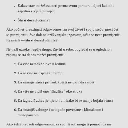
Kakav stav možeš zauzeti prema svom partneru i djeci kako bi
zajedno živjeli mirnije?
Šta si dosad učinila?
Ako počneš preuzimati odgovornost za svoj život i svoju sreću, moći ćeš
se promijeniti. Sve dok nalaziš vanjske izgovore, ništa se neće promijeniti.
Razmisli —
šta si dosad učinila?
Ne traži uzroke negdje drugo. Zaviri u sebe, pogledaj se u ogledalo i
zapitaj se šta danas možeš promijeniti:
Da više nemaš bolove u leđima
Da se više ne osjećaš umorno
Da smanjiš stres i pritisak koji ti ne daju da zaspiš
Da više ne vidiš one “šlaufiće” oko struka
Da izgradiš zdravije tijelo i um kako bi se manje bojala virusa
Da smanjiš valunge i nelagode povezane s klimaksom i
menopauzom
Ako želiš preuzeti odgovornost za svoj život, mogu ti pomoći da na