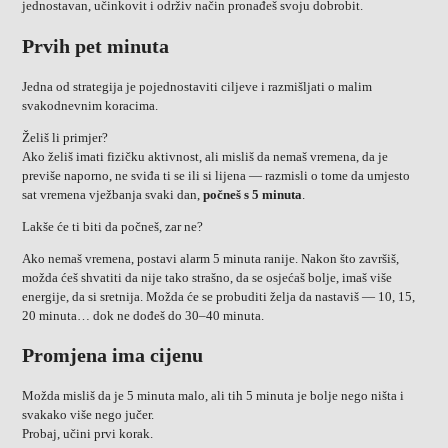
jednostavan, učinkovit i održiv način pronađeš svoju dobrobit.
Prvih pet minuta
Jedna od strategija je pojednostaviti ciljeve i razmišljati o malim
svakodnevnim koracima.
Želiš li primjer?
Ako želiš imati fizičku aktivnost, ali misliš da nemaš vremena, da je
previše naporno, ne sviđa ti se ili si lijena — razmisli o tome da umjesto
sat vremena vježbanja svaki dan,
počneš s 5 minuta
.
Lakše će ti biti da počneš, zar ne?
Ako nemaš vremena, postavi alarm 5 minuta ranije. Nakon što završiš,
možda ćeš shvatiti da nije tako strašno, da se osjećaš bolje, imaš više
energije, da si sretnija. Možda će se probuditi želja da nastaviš — 10, 15,
20 minuta… dok ne dođeš do 30–40 minuta.
Promjena ima cijenu
Možda misliš da je 5 minuta malo, ali tih 5 minuta je bolje nego ništa i
svakako više nego jučer.
Probaj, učini prvi korak.