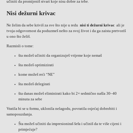
učiniti da promijeniš stvari koje nisu dobre za tebe.
Nisi dežurni krivac
Ne želim da sebe kriviš za sve što nije u redu
nisi ti dežurni krivac
ali je
tvoja odgovornost da poduzmeš nešto za svoj život i da ga zaista pretvoriš
u ono što želiš.
Razmisli o tome:
šta možeš učiniti da organizuješ vrijeme koje nemaš
šta možeš optimizirati
kome možeš reći “NE”
šta možeš delegirati
šta danas možeš eliminirati kako bi 2× sedmično našla 30–40
minuta za sebe
Vratila bi se u formu, uklonila nelagodu, povratila osjećaj dobrobiti i
samopouzdanja.
Šta možeš učiniti da impresioniraš šefa i učiniš da te više cijeni i
primjećuje?