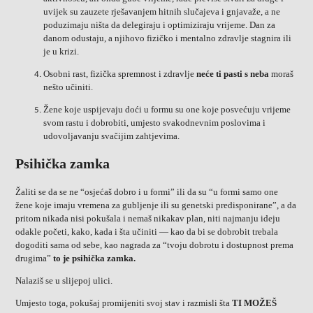
uvijek su zauzete rješavanjem hitnih slučajeva i gnjavaže, a ne
poduzimaju ništa da delegiraju i optimiziraju vrijeme. Dan za
danom odustaju, a njihovo fizičko i mentalno zdravlje stagnira ili
je u krizi.
Osobni rast, fizička spremnost i zdravlje
neće ti pasti s neba
moraš
nešto učiniti.
Žene koje uspijevaju doći u formu su one koje posvećuju vrijeme
svom rastu i dobrobiti, umjesto svakodnevnim poslovima i
udovoljavanju svačijim zahtjevima.
Psihička zamka
Žaliti se da se ne “osjećaš dobro i u formi” ili da su “u formi samo one
žene koje imaju vremena za gubljenje ili su genetski predisponirane”, a da
pritom nikada nisi pokušala i nemaš nikakav plan, niti najmanju ideju
odakle početi, kako, kada i šta učiniti — kao da bi se dobrobit trebala
dogoditi sama od sebe, kao nagrada za “tvoju dobrotu i dostupnost prema
drugima”
to je psihička zamka.
Nalaziš se u slijepoj ulici.
Umjesto toga, pokušaj promijeniti svoj stav i razmisli šta
TI MOŽEŠ