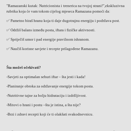
"Ramazanski kutak: Nutricionista i trenerica na tvojoj strani!",ekskluzivna
rubrika koja će vam tokom cijelog mjeseca Ramazana pomoći da:
✅ Pametno biraš hranu koja ti daje dugotrajnu energiju i podržava post.
✅ Održiš balans između posta, iftara i fizičke aktivnosti.
✅ Spriječiš umor i pad energije pravilnom ishranom.
✅ Naučiš korisne savjete i recepte prilagođene Ramazanu.
Šta možeš očekivati?
-Savjeti za optimalan sehuri iftar – šta jesti i kada!
-Planiranje obroka za održavanje energije tokom posta.
-Nutritivne tajne za bolju hidrataciju i izdržljivost.
-Mitovi o hrani i postu –šta je istina, a šta nije?
-Brzi i zdravi recepti koji će ti olakšati svakodnevnicu.