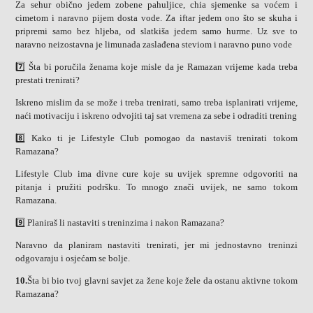
Za sehur obično jedem zobene pahuljice, chia sjemenke sa voćem i
cimetom i naravno pijem dosta vode. Za iftar jedem ono što se skuha i
pripremi samo bez hljeba, od slatkiša jedem samo hurme. Uz sve to
naravno neizostavna je limunada zaslađena steviom i naravno puno vode
7️⃣ Šta bi poručila ženama koje misle da je Ramazan vrijeme kada treba
prestati trenirati?
Iskreno mislim da se može i treba trenirati, samo treba isplanirati vrijeme,
naći motivaciju i iskreno odvojiti taj sat vremena za sebe i odraditi trening
8️⃣
Kako ti je Lifestyle Club pomogao da nastaviš trenirati tokom
Ramazana?
Lifestyle Club ima divne cure koje su uvijek spremne odgovoriti na
pitanja i pružiti podršku. To mnogo znači uvijek, ne samo tokom
Ramazana.
9️⃣
Planiraš li nastaviti s treninzima i nakon Ramazana?
Naravno da planiram nastaviti trenirati, jer mi jednostavno treninzi
odgovaraju i osjećam se bolje.
10.
Šta bi bio tvoj glavni savjet za žene koje žele da ostanu aktivne tokom
Ramazana?