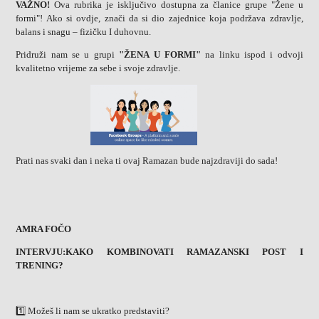
VAŽNO!
Ova rubrika je isključivo dostupna za članice grupe "Žene u
formi"! Ako si ovdje, znači da si dio zajednice koja podržava zdravlje,
balans i snagu – fizičku I duhovnu.
Pridruži nam se u grupi
"ŽENA U FORMI"
na linku ispod i odvoji
kvalitetno vrijeme za sebe i svoje zdravlje.
Prati nas svaki dan i neka ti ovaj Ramazan bude najzdraviji do sada!
AMRA FOČO
INTERVJU:KAKO KOMBINOVATI RAMAZANSKI POST I
TRENING?
1️⃣ Možeš li nam se ukratko predstaviti?