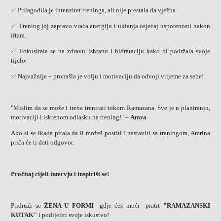
✅ Prilagodila je intenzitet treninga, ali nije prestala da vježba.
✅ Trening joj zapravo vraća energiju i uklanja osjećaj usporenosti nakon
iftara.
✅ Fokusirala se na zdravu ishranu i hidrataciju kako bi podržala svoje
tijelo.
✅ Najvažnije – pronašla je volju i motivaciju da odvoji vrijeme za sebe!
"Mislim da se može i treba trenirati tokom Ramazana. Sve je u planiranju,
motivaciji i iskrenom odlasku na trening!" –
Amra
Ako si se ikada pitala da li možeš postiti i nastaviti sa treningom, Amrina
priča će ti dati odgovor.
Pročitaj cijeli intervju i inspiriši se!
Pridruži se
ŽENA U FORMI
gdje ćeš moći pratit
"RAMAZANSKI
KUTAK"
i podijeliti svoje iskustvo!