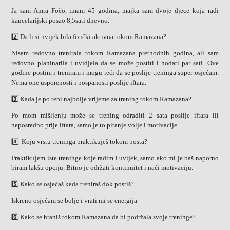
Ja sam Amra Fočo, imam 45 godina, majka sam dvoje djece koja radi
kancelarijski posao 8,5sati dnevno.
2️⃣
Da li si uvijek bila fizički aktivna tokom Ramazana?
Nisam redovno trenirala tokom Ramazana prethodnih godina, ali sam
redovno planinarila i uvidjela da se može postiti i hodati par sati. Ove
godine postim i treniram i mogu reći da se poslije treninga super osjećam.
Nema one usporenosti i pospanosti poslije iftara.
3️⃣ Kada je po tebi najbolje vrijeme za trening tokom Ramazana?
Po mom mišljenju može se trening odraditi 2 sata poslije iftara ili
neposredno prije iftara, samo je to pitanje volje i motivacije.
4️⃣
Koju vrstu treninga praktikuješ tokom posta?
Praktikujem iste treninge koje radim i uvijek, samo ako mi je baš naporno
biram lakšu opciju. Bitno je održati kontinuitet i naći motivaciju.
5️⃣ Kako se osjećaš kada treniraš dok postiš?
Iskreno osjećam se bolje i vrati mi se energija
6️⃣ Kako se hraniš tokom Ramazana da bi podržala svoje treninge?