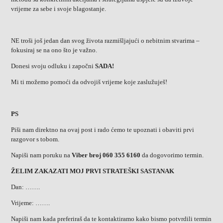
vrijeme za sebe i svoje blagostanje.
NE troši još jedan dan svog života razmišljajući o nebitnim stvarima –
fokusiraj se na ono što je važno.
Donesi svoju odluku i započni
SADA!
Mi ti možemo pomoći da odvojiš vrijeme koje zaslužuješ!
PS
Piši nam direktno na ovaj post i rado ćemo te upoznati i obaviti prvi
razgovor s tobom.
Napiši nam poruku na
Viber broj 060 355 6160
da dogovorimo termin.
ŽELIM ZAKAZATI MOJ PRVI STRATEŠKI SASTANAK
Dan: …….
Vrijeme: …….
Napiši nam kada preferiraš da te kontaktiramo kako bismo potvrdili termin