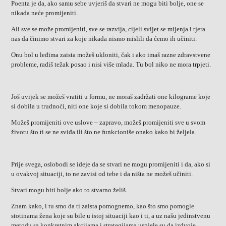
Poenta je da, ako samu sebe uvjeriš da stvari ne mogu biti bolje, one se
nikada neće promijeniti.
Ali sve se može promijeniti, sve se razvija, cijeli svijet se mijenja i tjera
nas da činimo stvari za koje nikada nismo mislili da ćemo ih učiniti.
Onu bol u leđima zaista možeš ukloniti, čak i ako imaš razne zdravstvene
probleme, radiš težak posao i nisi više mlada. Tu bol niko ne mora trpjeti.
Još uvijek se možeš vratiti u formu, ne moraš zadržati one kilograme koje
si dobila u trudnoći, niti one koje si dobila tokom menopauze.
Možeš promijeniti ove uslove – zapravo, možeš promijeniti sve u svom
životu što ti se ne sviđa ili što ne funkcioniše onako kako bi željela.
Prije svega, oslobodi se ideje da se stvari ne mogu promijeniti i da, ako si
u ovakvoj situaciji, to ne zavisi od tebe i da ništa ne možeš učiniti.
Stvari mogu biti bolje ako to stvarno želiš.
Znam kako, i tu smo da ti zaista pomognemo, kao što smo pomogle
stotinama žena koje su bile u istoj situaciji kao i ti, a uz našu jedinstvenu
metodu sa konkretnim akcijama i strategijama uspjele su da izdvoje