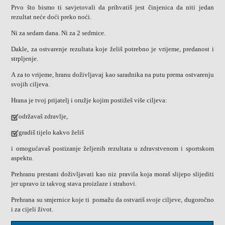
Prvo što bismo ti savjetovali da prihvatiš jest činjenica da niti jedan
rezultat neće doći preko noći.
Ni za sedam dana. Ni za 2 sedmice.
Dakle, za ostvarenje rezultata koje želiš potrebno je vrijeme, predanost i
strpljenje.
A za to vrijeme, hranu doživljavaj kao saradnika na putu prema ostvarenju
svojih ciljeva.
Hrana je tvoj prijatelj i oružje kojim postižeš više ciljeva:
održavaš zdravlje,
gradiš tijelo kakvo želiš
i omogućavaš postizanje željenih rezultata u zdravstvenom i sportskom
aspektu.
Prehranu prestani doživljavati kao niz pravila koja moraš slijepo slijediti
jer upravo iz takvog stava proizlaze i strahovi.
Prehrana su smjernice koje ti pomažu da ostvariš svoje ciljeve, dugoročno
i za cijeli život.