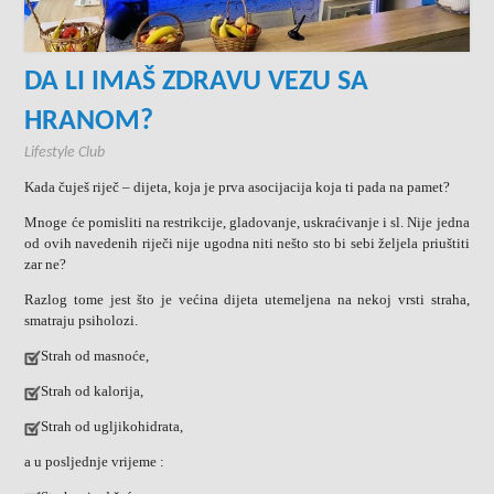
DA LI IMAŠ ZDRAVU VEZU SA
HRANOM?
Lifestyle Club
Kada čuješ riječ – dijeta, koja je prva asocijacija koja ti pada na pamet?
Mnoge će pomisliti na restrikcije, gladovanje, uskraćivanje i sl. Nije jedna
od ovih navedenih riječi nije ugodna niti nešto sto bi sebi željela priuštiti
zar ne?
Razlog tome jest što je većina dijeta utemeljena na nekoj vrsti straha,
smatraju psiholozi.
Strah od masnoće,
Strah od kalorija,
Strah od ugljikohidrata,
a u posljednje vrijeme :