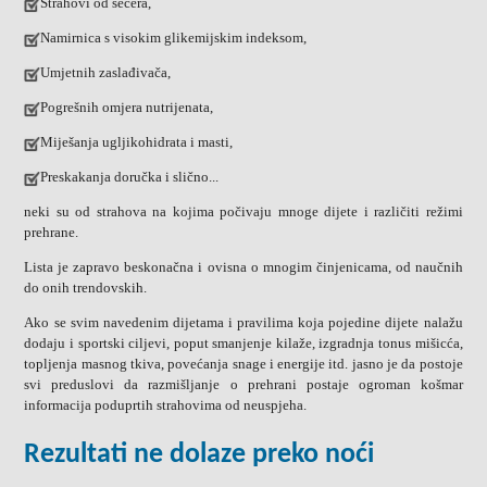
Strahovi od šećera,
Namirnica s visokim glikemijskim indeksom,
Umjetnih zaslađivača,
Pogrešnih omjera nutrijenata,
Miješanja ugljikohidrata i masti,
Preskakanja doručka i slično...
neki su od strahova na kojima počivaju mnoge dijete i različiti režimi
prehrane.
Lista je zapravo beskonačna i ovisna o mnogim činjenicama, od naučnih
do onih trendovskih.
Ako se svim navedenim dijetama i pravilima koja pojedine dijete nalažu
dodaju i sportski ciljevi, poput smanjenje kilaže, izgradnja tonus mišicća,
topljenja masnog tkiva, povećanja snage i energije itd. jasno je da postoje
svi preduslovi da razmišljanje o prehrani postaje ogroman košmar
informacija poduprtih strahovima od neuspjeha.
Rezultati ne dolaze preko noći