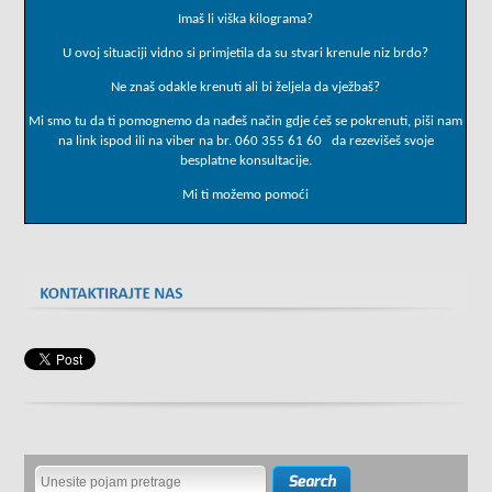
Imaš li viška kilograma?
U ovoj situaciji vidno si primjetila da su stvari krenule niz brdo?
Ne znaš odakle krenuti ali bi željela da vježbaš?
Mi smo tu da ti pomognemo da nađeš način gdje ćeš se pokrenuti, piši nam
na link ispod ili na viber na br. 060 355 61 60 da rezevišeš svoje
besplatne konsultacije.
Mi ti možemo pomoći