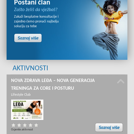
Postani član
Zašto želiš da vježbaš?
Zakaži besplatne konsultacije i
zajedno ćemo pronaći najbolju
soluciju za tebe
AKTIVNOSTI
NOVA ZDRAVA LEĐA – NOVA GENERACIJA
TRENINGA ZA CORE I POSTURU
Lifestyle Club
Ocjenite aktivnost