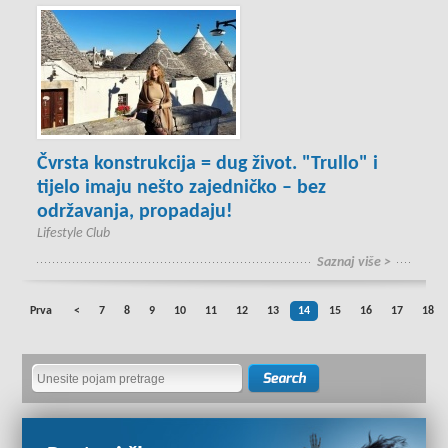
Čvrsta konstrukcija = dug život. "Trullo" i
tijelo imaju nešto zajedničko – bez
održavanja, propadaju!
Lifestyle Club
Saznaj više >
Prva
<
7
8
9
10
11
12
13
14
15
16
17
18