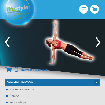
0
proizvoda u Vašoj korpi
KATEGORIJE PROIZVODA
SPECIJALNE PONUDE
Članstvo
Wellness&Spa