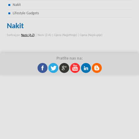
Nakit
Lifestyle Gadgets
Nakit
Sortiraj po:
Naziv (A-Z)
|
Naziv (Z-A)
|
Cijena (Najjeftinije)
|
Cijena (Najskuplje)
Pratite nas na: