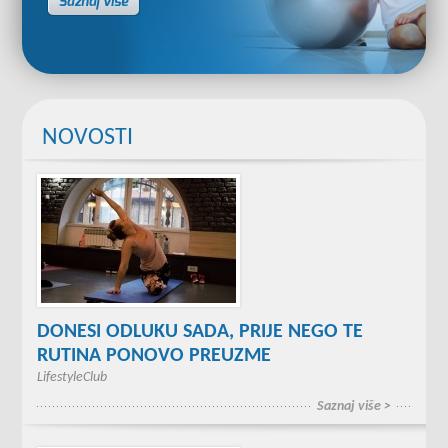
NOVOSTI
DONESI ODLUKU SADA, PRIJE NEGO TE
RUTINA PONOVO PREUZME
LifestyleClub
Saznaj više >