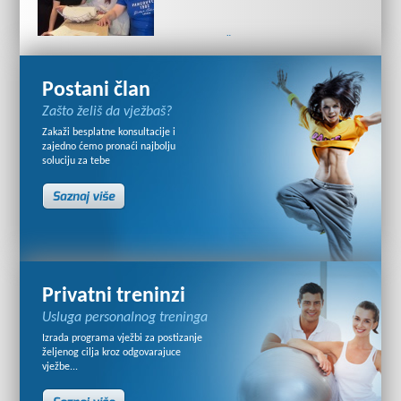
PRED GODIŠNJI
ODMOR TREBALA BI
BITI UZBUĐENA. A TI
OSJEĆAŠ PRITISAK U
Postani član
STOMAKU.
Zašto želiš da vježbaš?
Lifestyle Club
Zakaži besplatne konsultacije i
zajedno ćemo pronaći najbolju
soluciju za tebe
Privatni treninzi
Usluga personalnog treninga
Izrada programa vježbi za postizanje
željenog cilja kroz odgovarajuce
vježbe...