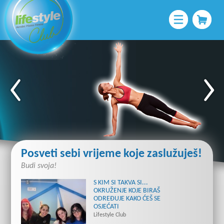
Posveti sebi vrijeme koje zaslužuješ!
Budi svoja!
S KIM SI TAKVA SI...
OKRUŽENJE KOJE BIRAŠ
ODREĐUJE KAKO ĆEŠ SE
OSJEĆATI
Lifestyle Club