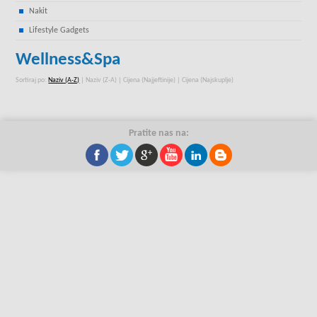
Nakit
Lifestyle Gadgets
Wellness&Spa
Sortiraj po:
Naziv (A-Z)
|
Naziv (Z-A)
|
Cijena (Najjeftinije)
|
Cijena (Najskuplje)
Pratite nas na: