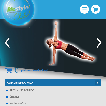
0
proizvoda u Vašoj korpi
KATEGORIJE PROIZVODA
SPECIJALNE PONUDE
Članstvo
Wellness&Spa