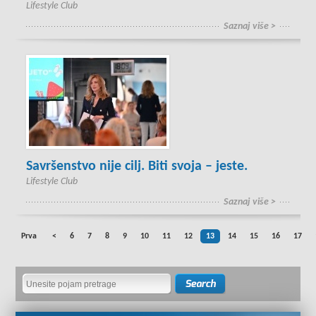
Lifestyle Club
Saznaj više >
Savršenstvo nije cilj. Biti svoja – jeste.
Lifestyle Club
Saznaj više >
Prva
<
6
7
8
9
10
11
12
13
14
15
16
17