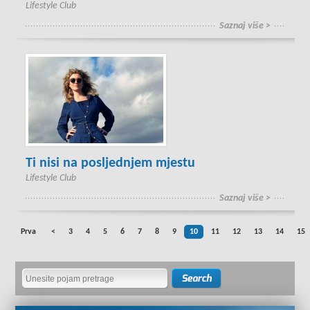
Lifestyle Club
Saznaj više >
Ti nisi na posljednjem mjestu
Lifestyle Club
Saznaj više >
Prva
<
3
4
5
6
7
8
9
10
11
12
13
14
15