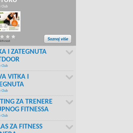
STURU
e Club
aktivnost
KA I ZATEGNUTA
TDOOR
e Club
A VITKA I
TEGNUTA
e Club
TING ZA TRENERE
PNOG FITNESSA
e Club
AS ZA FITNESS