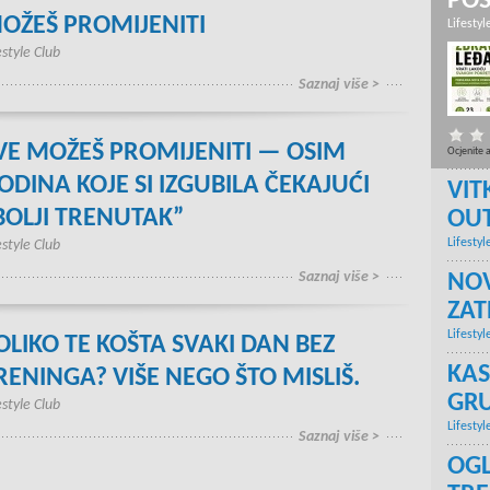
PO
OŽEŠ PROMIJENITI
Lifestyl
estyle Club
Saznaj više >
VE MOŽEŠ PROMIJENITI — OSIM
Ocjenite 
ODINA KOJE SI IZGUBILA ČEKAJUĆI
VIT
BOLJI TRENUTAK”
OU
Lifestyl
estyle Club
Saznaj više >
NOV
ZA
Lifestyl
OLIKO TE KOŠTA SVAKI DAN BEZ
KAS
RENINGA? VIŠE NEGO ŠTO MISLIŠ.
GRU
estyle Club
Lifestyl
Saznaj više >
OGL