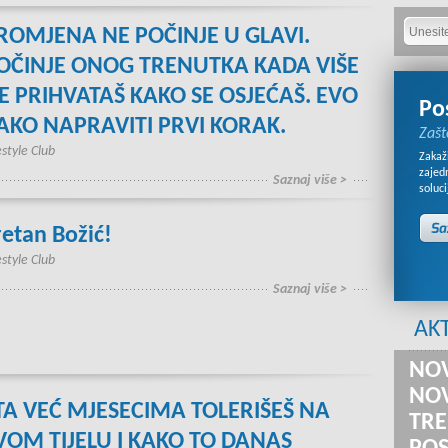
ROMJENA NE POČINJE U GLAVI.
OČINJE ONOG TRENUTKA KADA VIŠE
E PRIHVATAŠ KAKO SE OSJEĆAŠ. EVO
Po
AKO NAPRAVITI PRVI KORAK.
Zašt
estyle Club
Zakaži
zajed
Saznaj više >
soluci
retan Božić!
estyle Club
Saznaj više >
AK
NOV
NOV
TA VEĆ MJESECIMA TOLERIŠEŠ NA
TRE
VOM TIJELU I KAKO TO DANAS