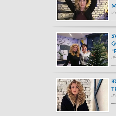
M
Lif
S
G
“
Lif
K
T
Lif