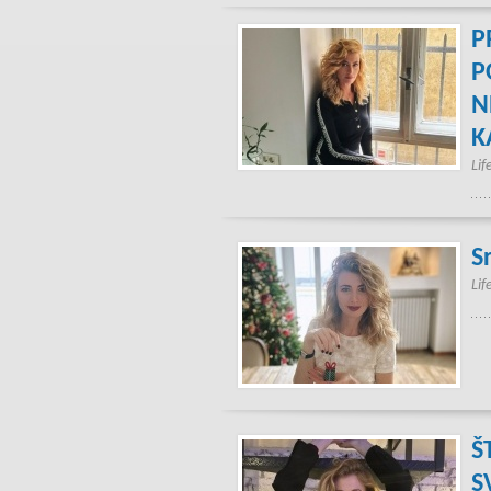
P
P
N
K
Lif
S
Lif
Š
S