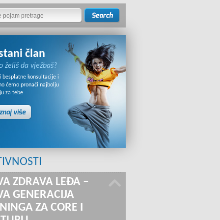
stani član
o želiš da vježbaš?
 besplatne konsultacije i
no ćemo pronaći najbolju
ju za tebe
TIVNOSTI
A ZDRAVA LEĐA –
A GENERACIJA
NINGA ZA CORE I