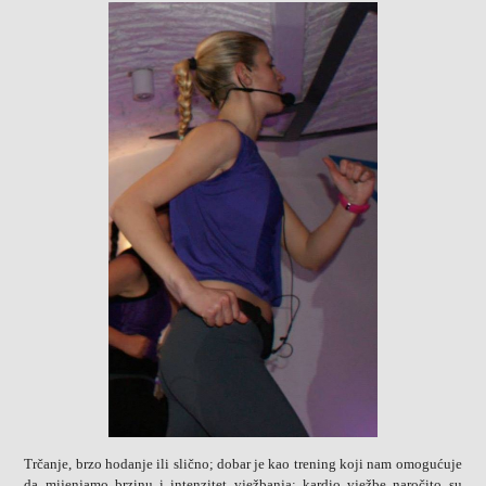
Trčanje, brzo hodanje ili slično; dobar je kao trening koji nam omogućuje
da mijenjamo brzinu i intenzitet vježbanja; kardio vježbe naročito su