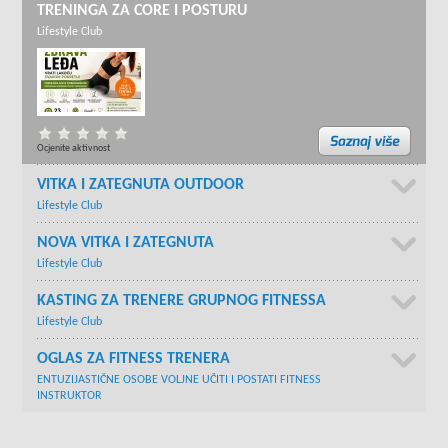
TRENINGA ZA CORE I POSTURU
Lifestyle Club
Ocjenite aktivnost
VITKA I ZATEGNUTA OUTDOOR
Lifestyle Club
NOVA VITKA I ZATEGNUTA
Lifestyle Club
KASTING ZA TRENERE GRUPNOG FITNESSA
Lifestyle Club
OGLAS ZA FITNESS TRENERA
ENTUZIJASTIČNE OSOBE VOLJNE UČITI I POSTATI FITNESS
INSTRUKTOR