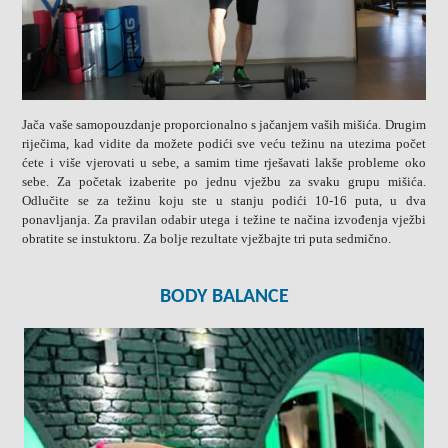
Jača vaše samopouzdanje proporcionalno s jačanjem vaših mišića. Drugim
riječima, kad vidite da možete podići sve veću težinu na utezima počet
ćete i više vjerovati u sebe, a samim time rješavati lakše probleme oko
sebe. Za početak izaberite po jednu vježbu za svaku grupu mišića.
Odlučite se za težinu koju ste u stanju podići 10-16 puta, u dva
ponavljanja. Za pravilan odabir utega i težine te načina izvođenja vježbi
obratite se instuktoru. Za bolje rezultate vježbajte tri puta sedmično.
BODY BALANCE