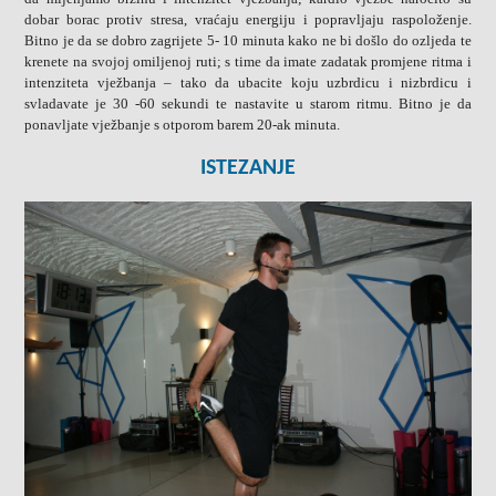
dobar borac protiv stresa, vraćaju energiju i popravljaju raspoloženje.
Bitno je da se dobro zagrijete 5- 10 minuta kako ne bi došlo do ozljeda te
krenete na svojoj omiljenoj ruti; s time da imate zadatak promjene ritma i
intenziteta vježbanja – tako da ubacite koju uzbrdicu i nizbrdicu i
svladavate je 30 -60 sekundi te nastavite u starom ritmu. Bitno je da
ponavljate vježbanje s otporom barem 20-ak minuta.
ISTEZANJE