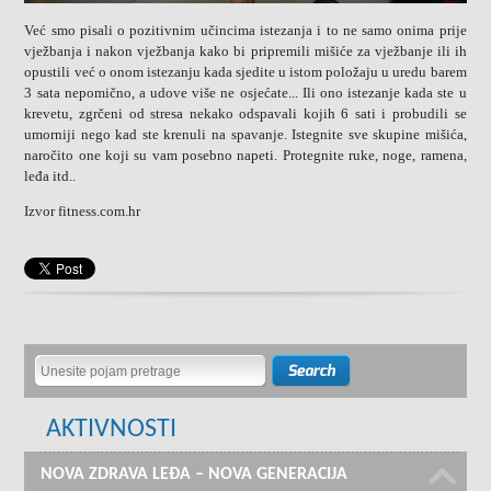
Već smo pisali o pozitivnim učincima istezanja i to ne samo onima prije
vježbanja i nakon vježbanja kako bi pripremili mišiće za vježbanje ili ih
opustili već o onom istezanju kada sjedite u istom položaju u uredu barem
3 sata nepomično, a udove više ne osjećate... Ili ono istezanje kada ste u
krevetu, zgrčeni od stresa nekako odspavali kojih 6 sati i probudili se
umorniji nego kad ste krenuli na spavanje. Istegnite sve skupine mišića,
naročito one koji su vam posebno napeti. Protegnite ruke, noge, ramena,
leđa itd..
Izvor fitness.com.hr
AKTIVNOSTI
NOVA ZDRAVA LEĐA – NOVA GENERACIJA