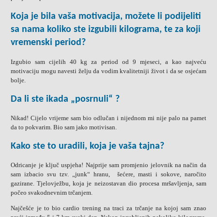
Koja je bila vaša motivacija, možete li podijeliti
sa nama koliko ste izgubili kilograma, te za koji
vremenski period?
Izgubio sam cijelih 40 kg za period od 9 mjeseci, a kao najveću
motivaciju mogu navesti želju da vodim kvalitetniji život i da se osjećam
bolje.
Da li ste ikada „posrnuli“ ?
Nikad! Cijelo vrijeme sam bio odlučan i nijednom mi nije palo na pamet
da to pokvarim. Bio sam jako motivisan.
Kako ste to uradili, koja je vaša tajna?
Odricanje je ključ uspjeha! Najprije sam promjenio jelovnik na način da
sam izbacio svu tzv. „junk“ hranu, šećere, masti i sokove, naročito
gazirane. Tjelovježbu, koja je neizostavan dio procesa mršavljenja, sam
počeo svakodnevnim trčanjem.
Najčešće je to bio cardio trening na traci za trčanje na kojoj sam znao