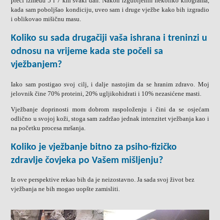
preći između 5 i 7 km svaki dan. Nakon izgubljenih nekoliko kilograma,
kada sam poboljšao kondiciju, uveo sam i druge vježbe kako bih izgradio
i oblikovao mišičnu masu.
Koliko su sada drugačiji vaša ishrana i treninzi u
odnosu na vrijeme kada ste počeli sa
vježbanjem?
Iako sam postigao svoj cilj, i dalje nastojim da se hranim zdravo. Moj
jelovnik čine 70% proteini, 20% ugljikohidrati i 10% nezasićene masti.
Vježbanje doprinosti mom dobrom raspoloženju i čini da se osjećam
odlično u svojoj koži, stoga sam zadržao jednak intenzitet vježbanja kao i
na početku procesa mršanja.
Koliko je vježbanje bitno za psiho-fizičko
zdravlje čovjeka po Vašem mišljenju?
Iz ove perspektive rekao bih da je neizostavno. Ja sada svoj život bez
vježbanja ne bih mogao uopšte zamisliti.