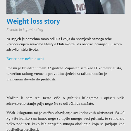
Weight loss story
Elvedin je izgubio 40kg
Za uspjeh je potrebna samo odluka i volja da promjeniš samoga sebe.
Preporučujem svakome Lifestyle Club ako želi da napravi promjenu u svom
zdravlju i stilu života.
Recite nam nešto o sebi...
Ime mi je Elvedin i imam 32 godine. Zaposlen sam kao IT komercijalista,
te većinu radnog vremena provodim sjedeći za računarom što je
vremenom dovelo do pretilosti.
Možete li nam reći nešto više o gubitku kilograma i opisati vaše
zdravstveno stanje prije nego šte se odlučili da smršate.
Višak kilograma mi je otežao obavljanje svakodnevnih aktivnosti. Sa 40
kg više koliko sam imao, noge su trpile mnogo veći pritisak, te se moralo
nešto poduzeti kako bih spriječio mnoga oboljenja koja se javljaju kao
posljedica pretilosti.