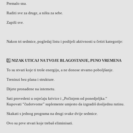
Premalo sna.
Raditi sve za druge, a ništa za sebe.
Zapiši sve.
Nakon tri sedmice, pogledaj listu i podijeli aktivnosti u četiri kategorije:
1️⃣
NIZAK UTICAJ NA TVOJE BLAGOSTANJE, PUNO VREMENA
To su stvari koje ti troše energiju, a ne donose stvarno poboljšanje.
Treninzi bez plana i strukture.
Dijete pronađene na internetu.
Sati provedeni u osjećaju krivice i „Počinjem od ponedjeljka.“
Kupovati “čudotvorne” suplemente umjesto da izgradiš dosljednu rutinu.
Skakati s jednog programa na drugi svake dvije sedmice.
Ovo su prve stvari koje trebaš eliminisati.