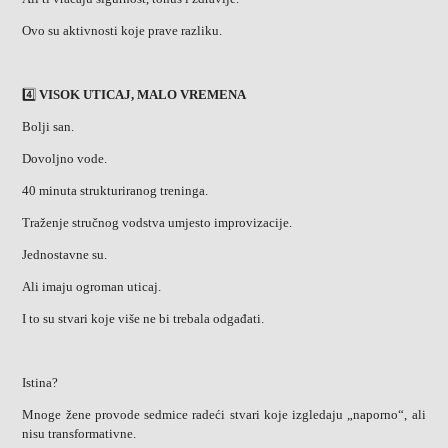
Ovo su aktivnosti koje prave razliku.
4️⃣
VISOK UTICAJ, MALO VREMENA
Bolji san.
Dovoljno vode.
40 minuta strukturiranog treninga.
Traženje stručnog vodstva umjesto improvizacije.
Jednostavne su.
Ali imaju ogroman uticaj.
I to su stvari koje više ne bi trebala odgađati.
Istina?
Mnoge žene provode sedmice radeći stvari koje izgledaju „naporno“, ali
nisu transformativne.