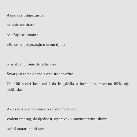
A onda se pitaju zašto:
ne vide rezultate
osjećaju se umorno
više se ne prepoznaju u svom tijelu
Nije stvar u tome da radiš više.
Stvar je u tome da radiš ono što je važno.
Od 100 stvari koje radiš da bi „došla u formu“, vjerovatno 80% nije
suštinsko.
Ako zadržiš samo ono što zaista ima uticaj
vođeni trening, dosljednost, oporavak i uravnoteženu ishranu
nećeš morati raditi sve.