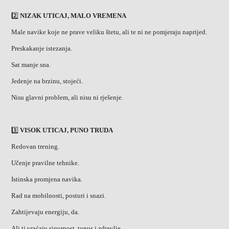
2️⃣
NIZAK UTICAJ, MALO VREMENA
Male navike koje ne prave veliku štetu, ali te ni ne pomjeraju naprijed.
Preskakanje istezanja.
Sat manje sna.
Jedenje na brzinu, stojeći.
Nisu glavni problem, ali nisu ni rješenje.
3️⃣
VISOK UTICAJ, PUNO TRUDA
Redovan trening.
Učenje pravilne tehnike.
Istinska promjena navika.
Rad na mobilnosti, posturi i snazi.
Zahtijevaju energiju, da.
Ali ti vraćaju sigurnost, tonus i zdravlje.