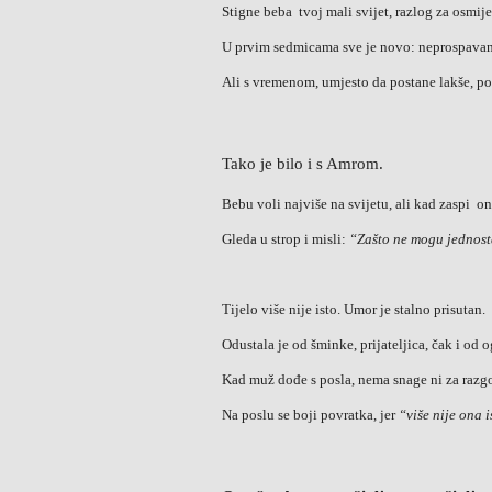
Stigne beba tvoj mali svijet, razlog za osmij
U prvim sedmicama sve je novo: neprospavane
Ali s vremenom, umjesto da postane lakše, pos
Tako je bilo i s Amrom.
Bebu voli najviše na svijetu, ali kad zaspi o
Gleda u strop i misli:
“Zašto ne mogu jednost
Tijelo više nije isto. Umor je stalno prisutan.
Odustala je od šminke, prijateljica, čak i od o
Kad muž dođe s posla, nema snage ni za razgo
Na poslu se boji povratka, jer
“više nije ona i