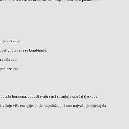
m povratku sebi.
i postignuti kada se kombinuje:
im vođstvom
prolaze isto
ravnotežu hormona, poboljšavaju san i smanjuju osjećaj tjeskobe.
vljuju više energije, bolje raspoloženje i ono najvažnije osjećaj da