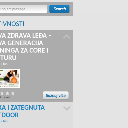
TIVNOSTI
A ZDRAVA LEĐA –
A GENERACIJA
NINGA ZA CORE I
STURU
e Club
aktivnost
KA I ZATEGNUTA
TDOOR
e Club