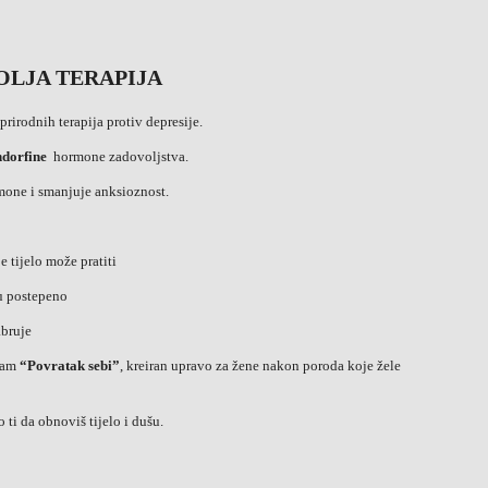
OLJA TERAPIJA
rirodnih terapija protiv depresije.
ndorfine
hormone zadovoljstva.
rmone i smanjuje anksioznost.
e tijelo može pratiti
iju postepeno
abruje
ram
“Povratak sebi”
, kreiran upravo za žene nakon poroda koje žele
ti da obnoviš tijelo i dušu.