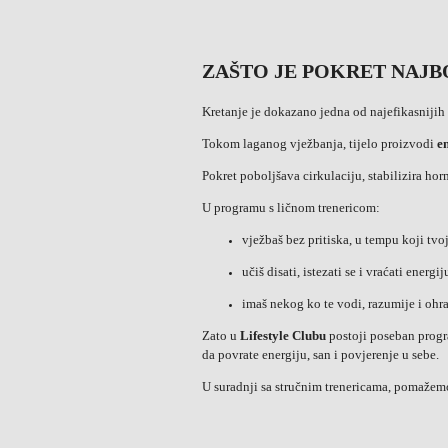
ZAŠTO JE POKRET NAJB
Kretanje je dokazano jedna od najefikasnijih p
Tokom laganog vježbanja, tijelo proizvodi
e
Pokret poboljšava cirkulaciju, stabilizira ho
U programu s ličnom trenericom:
vježbaš bez pritiska, u tempu koji tvoj
učiš disati, istezati se i vraćati energ
imaš nekog ko te vodi, razumije i ohr
Zato u
Lifestyle Clubu
postoji poseban prog
da povrate energiju, san i povjerenje u sebe.
U suradnji sa stručnim trenericama, pomažemo 