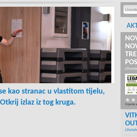
AK
NOV
NOV
TRE
PO
Lifestyl
e kao stranac u vlastitom tijelu,
Otkrij izlaz iz tog kruga.
Ocjenite 
VIT
OU
Lifestyl