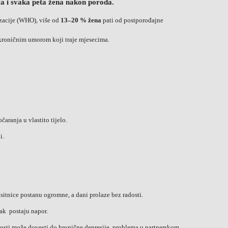
a i svaka peta žena nakon poroda.
zacije (WHO), više od
13–20 % žena
pati od postporođajne
kroničnim umorom koji traje mjesecima.
čaranja u vlastito tijelo.
i.
 sitnice postanu ogromne, a dani prolaze bez radosti.
čak postaju napor.
enosti može dovesti do hronične depresije, problema u partnerskom