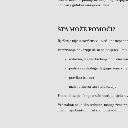
odnosu i gubitka samopouzdanja.
ŠTA MOŽE POMOĆI?
Rješenje nije u savršenstvu, već u postepeno
Istraživanja pokazuju da su najbolji rezultat
redovno, lagano kretanje pod stručn
podrška psihologa ili grupe žena koje 
pravilna ishrana
male rutine za san i relaksaciju
Pokret, disanje i briga o sebi vraćaju tijelu 
Već nakon nekoliko sedmica, mnoge žene prija
opet imaju kontrolu nad svojim životom.