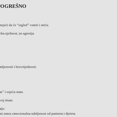
 POGREŠNO
jući da će “izgled” vratiti i sreću.
eba nježnost, ne agresija.
mljenosti i bezvrijednosti.
u” i osjeća sram.
voj ritam.
aju:
ni umor, emocionalna udaljenost od partnera i djeteta.