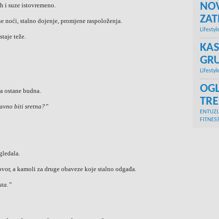
NOV
eh i suze istovremeno.
ZA
 noći, stalno dojenje, promjene raspoloženja.
Lifestyl
taje teže.
KAS
GRU
Lifestyl
OGL
na ostane budna.
TR
avno biti sretna?”
ENTUZI
FITNES
gledala.
vor, a kamoli za druge obaveze koje stalno odgađa.
sta.”