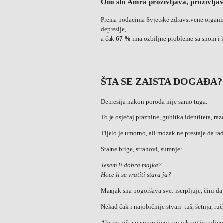
Ono što Amra proživljava, proživljav
Prema podacima Svjetske zdravstvene organi
depresije,
a čak
67 %
ima ozbiljne probleme sa snom i 
ŠTA SE ZAISTA DOGAĐA?
Depresija nakon poroda nije samo tuga.
To je osjećaj praznine, gubitka identiteta, razo
Tijelo je umorno, ali mozak ne prestaje da rad
Stalne brige, strahovi, sumnje:
Jesam li dobra majka?
Hoće li se vratiti stara ja?
Manjak sna pogoršava sve: iscrpljuje, čini da
Nekad čak i najobičnije stvari tuš, šetnja, ru
Ako se ništa ne promijeni, ovaj krug iscrplj