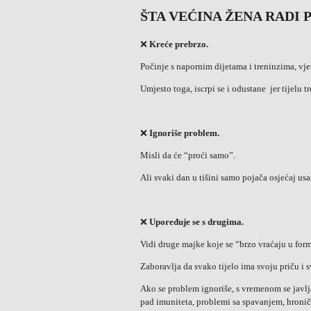
ŠTA VEĆINA ŽENA RADI
❌
Kreće prebrzo.
Počinje s napornim dijetama i treninzima, vjeru
Umjesto toga, iscrpi se i odustane jer tijelu tr
❌
Ignoriše problem.
Misli da će “proći samo”.
Ali svaki dan u tišini samo pojača osjećaj usa
❌
Upoređuje se s drugima.
Vidi druge majke koje se “brzo vraćaju u form
Zaboravlja da svako tijelo ima svoju priču i s
Ako se problem ignoriše, s vremenom se javlj
pad imuniteta, problemi sa spavanjem, hronič