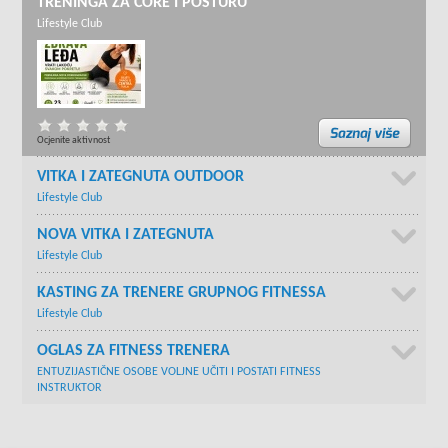
TRENINGA ZA CORE I POSTURU
Lifestyle Club
Ocjenite aktivnost
VITKA I ZATEGNUTA OUTDOOR
Lifestyle Club
NOVA VITKA I ZATEGNUTA
Lifestyle Club
KASTING ZA TRENERE GRUPNOG FITNESSA
Lifestyle Club
OGLAS ZA FITNESS TRENERA
ENTUZIJASTIČNE OSOBE VOLJNE UČITI I POSTATI FITNESS
INSTRUKTOR