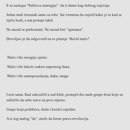
E tu nastupa “Pablova strategija”: da ti damo kap dobrog osjećaja.
Jedan mali trenutak samo za tebe. Sat vremena da osjetiš kako je to kad se
tijelo budi, a um postaje lakši.
Ne moraš se preforsirati. Ne moraš biti “spremna”.
Dovoljno je da odgovoriš na to pitanje: Hoćeš malo?
Malo više energije ujutro.
Malo više lakoće nakon napornog dana.
Malo više samopouzdanja, daha, snage.
I nisi sama. Kad zakoračiš u naš klub, postaješ dio male grupe žena koje su
odlučile da sebe stave na prvo mjesto.
Grupe koja podržava, sluša i korača zajedno.
A iz tog malog “da”, može da krene prava revolucija.