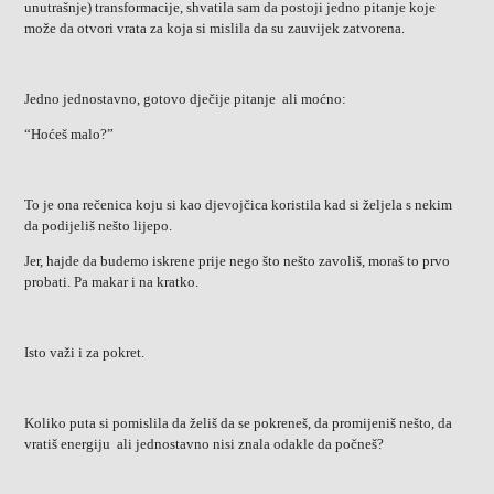
unutrašnje) transformacije, shvatila sam da postoji jedno pitanje koje
može da otvori vrata za koja si mislila da su zauvijek zatvorena.
Jedno jednostavno, gotovo dječije pitanje ali moćno:
“Hoćeš malo?”
To je ona rečenica koju si kao djevojčica koristila kad si željela s nekim
da podijeliš nešto lijepo.
Jer, hajde da budemo iskrene prije nego što nešto zavoliš, moraš to prvo
probati. Pa makar i na kratko.
Isto važi i za pokret.
Koliko puta si pomislila da želiš da se pokreneš, da promijeniš nešto, da
vratiš energiju ali jednostavno nisi znala odakle da počneš?