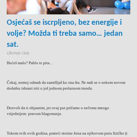
Osjećaš se iscrpljeno, bez energije i
volje? Možda ti treba samo… jedan
sat.
Lifestyle Club
Hoćeš malo? Pablo te pita…
Čekaj, nemoj odmah da zamišljaš ko zna šta. Ne radi se o nekom novom
dodatku ishrani niti o još jednom prolaznom trendu.
Dozvoli da ti objasnim, jer ovaj put pričamo o nečemu mnogo
vrijednijem: pravom blagostanju.
Tokom svih ovih godina, prateći stotine žena na njihovom putu fizičke (i