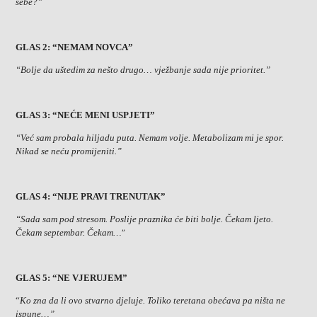
sebe?”
GLAS 2: “NEMAM NOVCA”
“Bolje da uštedim za nešto drugo… vježbanje sada nije prioritet.”
GLAS 3: “NEĆE MENI USPJETI”
“Već sam probala hiljadu puta. Nemam volje. Metabolizam mi je spor.
Nikad se neću promijeniti.”
GLAS 4: “NIJE PRAVI TRENUTAK”
“Sada sam pod stresom. Poslije praznika će biti bolje. Čekam ljeto.
Čekam septembar. Čekam…
”
GLAS 5: “NE VJERUJEM”
“
Ko zna da li ovo stvarno djeluje. Toliko teretana obećava pa ništa ne
ispune…”