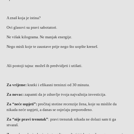
A znaš koja je istina?
Ovi glasovi su pravi sabotatori.
Ne višak kilograma. Ne manjak energije.
Nego misli koje te zaustave prije nego što uopšte kreneš.
Ali postoji tajna: možeš ih predvidjeti i utišati.
Za vrijeme:
kratki i efikasni treninzi od 30 minuta.
Za novac:
zapamti da je zdravlje tvoja najvažnija investicija.
Za “neće uspjeti”:
pročitaj stotine recenzije žena, koje su mislile da
nikada neće uspjeti, a danas se osjećaju preporođeno.
Za “nije pravi trenutak”
: pravi trenutak nikada ne dolazi sam ti ga
stvaraš.