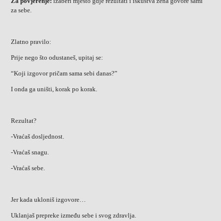
Za povjerenje:
izaberi mjesto gdje rezultati i iskustva žena govore sami
za sebe.
Zlatno pravilo:
Prije nego što odustaneš, upitaj se:
“Koji izgovor pričam sama sebi danas?”
I onda ga uništi, korak po korak.
Rezultat?
-Vraćaš dosljednost.
-Vraćaš snagu.
-Vraćaš sebe.
Jer kada ukloniš izgovore…
Uklanjaš prepreke između sebe i svog zdravlja.