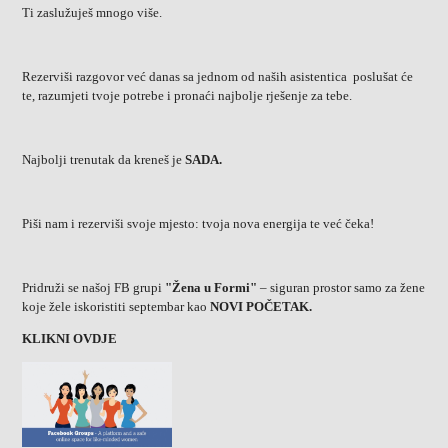
Ti zaslužuješ mnogo više.
Rezerviši razgovor već danas sa jednom od naših asistentica poslušat će
te, razumjeti tvoje potrebe i pronaći najbolje rješenje za tebe.
Najbolji trenutak da kreneš je
SADA.
Piši nam i rezerviši svoje mjesto: tvoja nova energija te već čeka!
Pridruži se našoj FB grupi
"Žena u Formi"
– siguran prostor samo za žene
koje žele iskoristiti septembar kao
NOVI POČETAK.
KLIKNI OVDJE