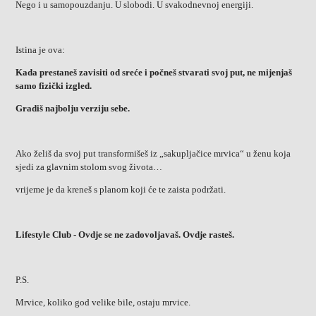
Nego i u samopouzdanju. U slobodi. U svakodnevnoj energiji.
Istina je ova:
Kada prestaneš zavisiti od sreće i počneš stvarati svoj put, ne mijenjaš
samo fizički izgled.
Gradiš najbolju verziju sebe.
Ako želiš da svoj put transformišeš iz „sakupljačice mrvica“ u ženu koja
sjedi za glavnim stolom svog života…
vrijeme je da kreneš s planom koji će te zaista podržati.
Lifestyle Club - Ovdje se ne zadovoljavaš. Ovdje rasteš.
P.S.
Mrvice, koliko god velike bile, ostaju mrvice.