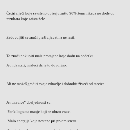
Četiri riječi koje savršeno opisuju zašto 90% žena nikada ne dođe do
rezultata koje zaista žele.
Zadovoljiti se znači preživljavati, a ne rasti.
To znači pokupiti male promjene koje dođu na početku…
A onda stati, misleći da je to dovoljno.
Ali ne možeš graditi svoje zdravlje i dobrobit živeći od mrvica.
Jer „mrvice“ dosljednosti su:
-Par kilograma manje koji se ubrzo vrate.
-Malo energije koja nestane pri prvom stresu.