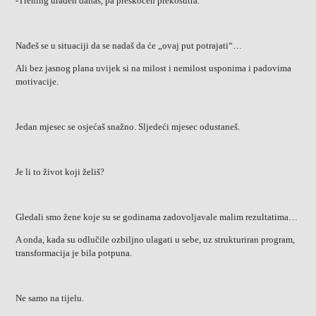
-Trening urađen danas, pa preskočen prekosutra.
Nađeš se u situaciji da se nadaš da će „ovaj put potrajati“…
Ali bez jasnog plana uvijek si na milost i nemilost usponima i padovima
motivacije.
Jedan mjesec se osjećaš snažno. Sljedeći mjesec odustaneš.
Je li to život koji želiš?
Gledali smo žene koje su se godinama zadovoljavale malim rezultatima…
A onda, kada su odlučile ozbiljno ulagati u sebe, uz strukturiran program,
transformacija je bila potpuna.
Ne samo na tijelu.