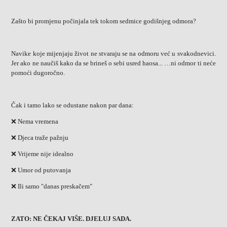
Zašto bi promjenu počinjala tek tokom sedmice godišnjeg odmora?
Navike koje mijenjaju život ne stvaraju se na odmoru već u svakodnevici.
Jer ako ne naučiš kako da se brineš o sebi usred haosa... …ni odmor ti neće
pomoći dugoročno.
Čak i tamo lako se odustane nakon par dana:
❌ Nema vremena
❌ Djeca traže pažnju
❌ Vrijeme nije idealno
❌ Umor od putovanja
❌ Ili samo "danas preskačem"
ZATO: NE ČEKAJ VIŠE. DJELUJ SADA.