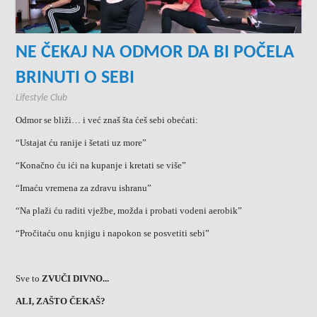
NE ČEKAJ NA ODMOR DA BI POČELA
BRINUTI O SEBI
Lifestyle Club
Odmor se bliži… i već znaš šta ćeš sebi obećati:
“Ustajat ću ranije i šetati uz more”
“Konačno ću ići na kupanje i kretati se više”
“Imaću vremena za zdravu ishranu”
“Na plaži ću raditi vježbe, možda i probati vodeni aerobik”
“Pročitaću onu knjigu i napokon se posvetiti sebi”
Sve to
ZVUČI DIVNO...
ALI, ZAŠTO ČEKAŠ?