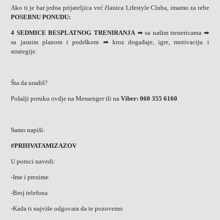
Ako ti je bar jedna prijateljica već članica Lifestyle Cluba, imamo za tebe
POSEBNU PONUDU:
4 SEDMICE BESPLATNOG TRENIRANJA
➡ sa našim trenericama ➡
sa jasnim planom i podrškom ➡ kroz događaje, igre, motivaciju i
strategije.
Šta da uradiš?
Pošalji poruku ovdje na Messenger ili na
Viber: 060 355 6160
Samo napiši:
#PRIHVATAMIZAZOV
U poruci navedi:
-Ime i prezime
-Broj telefona
-Kada ti najviše odgovara da te pozovemo