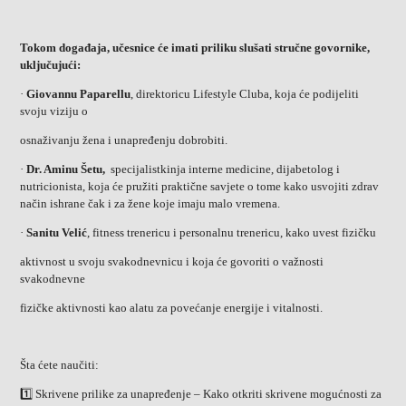
Tokom događaja, učesnice će imati priliku slušati stručne govornike,
uključujući:
·
Giovannu Paparellu
, direktoricu Lifestyle Cluba, koja će podijeliti
svoju viziju o
osnaživanju žena i unapređenju dobrobiti.
·
Dr. Aminu Šetu,
specijalistkinja interne medicine, dijabetolog i
nutricionista, koja će pružiti praktične savjete o tome kako usvojiti zdrav
način ishrane čak i za žene koje imaju malo vremena.
·
Sanitu Velić
, fitness trenericu i personalnu trenericu, kako uvest fizičku
aktivnost u svoju svakodnevnicu i koja će govoriti o važnosti
svakodnevne
fizičke aktivnosti kao alatu za povećanje energije i vitalnosti.
Šta ćete naučiti:
1️⃣ Skrivene prilike za unapređenje – Kako otkriti skrivene mogućnosti za