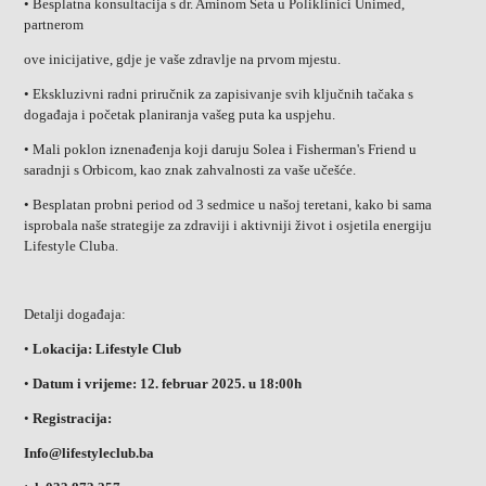
• Besplatna konsultacija s dr. Aminom Šeta u Poliklinici Unimed,
partnerom
ove inicijative, gdje je vaše zdravlje na prvom mjestu.
• Ekskluzivni radni priručnik za zapisivanje svih ključnih tačaka s
događaja i početak planiranja vašeg puta ka uspjehu.
• Mali poklon iznenađenja koji daruju Solea i Fisherman's Friend u
saradnji s Orbicom, kao znak zahvalnosti za vaše učešće.
• Besplatan probni period od 3 sedmice u našoj teretani, kako bi sama
isprobala naše strategije za zdraviji i aktivniji život i osjetila energiju
Lifestyle Cluba.
Detalji događaja:
•
Lokacija: Lifestyle Club
•
Datum i vrijeme: 12. februar 2025. u 18:00h
•
Registracija:
Info@lifestyleclub.ba