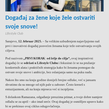
Događaj za žene koje žele ostvariti
svoje snove!
Lifestyle Club
Sarajevo,
12. februar 2025.
– Sa velikim uzbuđenjem najavljujemo naš
prvi i inovativni događaj posvećen ženama koje teže ostvarivanju svojih
ciljeva.
Pod nazivom
„PRVI KORAK
:
od želje do cilja“,
ovaj inspirativni
događaj će se
održati u Lifestyle Clubu
i fokusirat će se na pružanje
konkretnih alata i praktičnih strategija kako bi ženama pomogao da
ostvare svoje snove i ambicije, bez oslanjanja samo na puku nadu.
Nakon što smo na kraju godine donijeli brojne odluke, već u januaru
shvatimo da su mnoge od njih pale u zaborav. Često kreneš s
entuzijazmom, ali na kraju mjeseca već si iscrpljena.
S dolaskom Ramazana, odgađanje preuzima primat, a tvoje dobre namjere
odlažu se za april – ako imaš sreće. Ovaj događaj je osmišljen upravo kako
bi se prekinuo ovaj ciklus odugovlačenja.