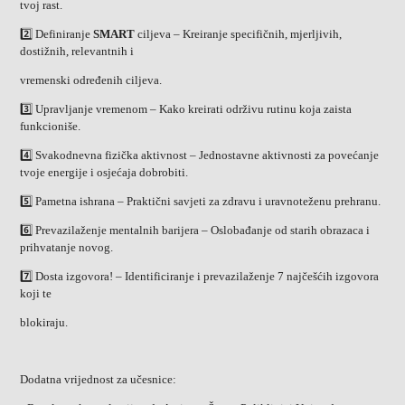
tvoj rast.
2️⃣ Definiranje
SMART
ciljeva – Kreiranje specifičnih, mjerljivih,
dostižnih, relevantnih i
vremenski određenih ciljeva.
3️⃣ Upravljanje vremenom – Kako kreirati održivu rutinu koja zaista
funkcioniše.
4️⃣ Svakodnevna fizička aktivnost – Jednostavne aktivnosti za povećanje
tvoje energije i osjećaja dobrobiti.
5️⃣ Pametna ishrana – Praktični savjeti za zdravu i uravnoteženu prehranu.
6️⃣ Prevazilaženje mentalnih barijera – Oslobađanje od starih obrazaca i
prihvatanje novog.
7️⃣ Dosta izgovora! – Identificiranje i prevazilaženje 7 najčešćih izgovora
koji te
blokiraju.
Dodatna vrijednost za učesnice: