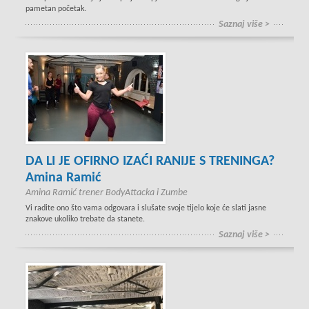
pametan početak.
Saznaj više >
DA LI JE OFIRNO IZAĆI RANIJE S TRENINGA?
Amina Ramić
Amina Ramić trener BodyAttacka i Zumbe
Vi radite ono što vama odgovara i slušate svoje tijelo koje će slati jasne
znakove ukoliko trebate da stanete.
Saznaj više >