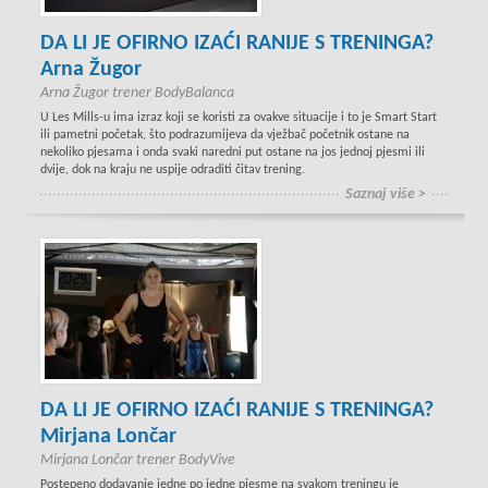
DA LI JE OFIRNO IZAĆI RANIJE S TRENINGA?
Arna Žugor
Arna Žugor trener BodyBalanca
U Les Mills-u ima izraz koji se koristi za ovakve situacije i to je Smart Start
ili pametni početak, što podrazumijeva da vježbač početnik ostane na
nekoliko pjesama i onda svaki naredni put ostane na jos jednoj pjesmi ili
dvije, dok na kraju ne uspije odraditi čitav trening.
Saznaj više >
DA LI JE OFIRNO IZAĆI RANIJE S TRENINGA?
Mirjana Lončar
Mirjana Lončar trener BodyVive
Postepeno dodavanje jedne po jedne pjesme na svakom treningu je