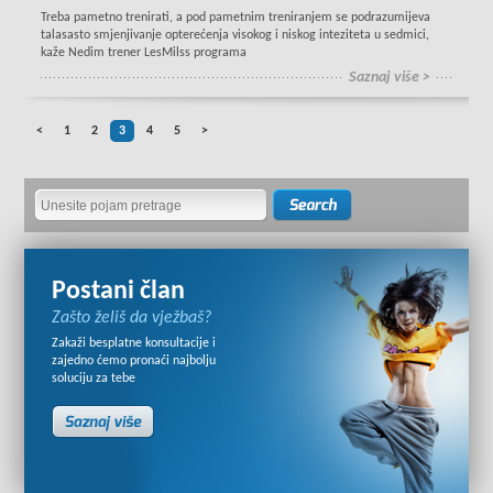
Treba pametno trenirati, a pod pametnim treniranjem se podrazumijeva
talasasto smjenjivanje opterećenja visokog i niskog inteziteta u sedmici,
kaže Nedim trener LesMilss programa
Saznaj više >
<
1
2
3
4
5
>
Postani član
Zašto želiš da vježbaš?
Zakaži besplatne konsultacije i
zajedno ćemo pronaći najbolju
soluciju za tebe