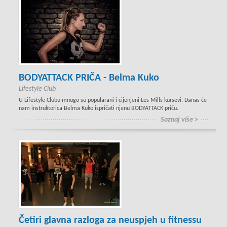
BODYATTACK PRIČA - Belma Kuko
Lifestyle Club
U Lifestyle Clubu mnogo su popularani i cijenjeni Les Mills kursevi. Danas će
nam instruktorica Belma Kuko ispričati njenu BODYATTACK priču.
Saznaj više >
Četiri glavna razloga za neuspjeh u fitnessu