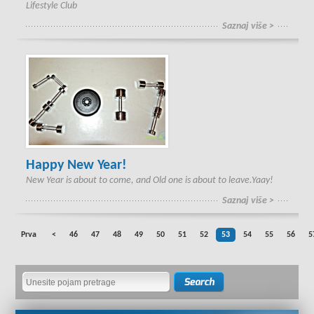
Lifestyle Club
Saznaj više >
Happy New Year!
New Year is about to come, and Old one is about to leave.Yaay!
Saznaj više >
Prva
<
46
47
48
49
50
51
52
53
54
55
56
5