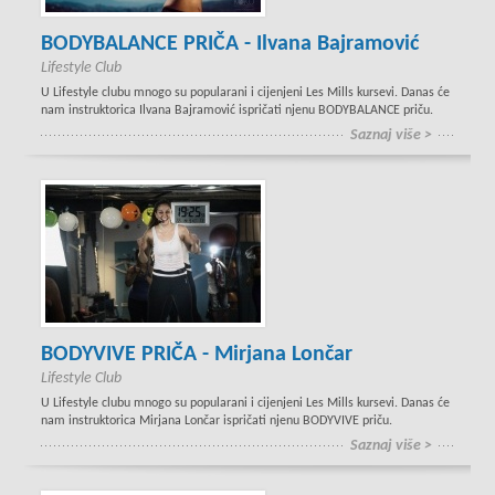
BODYBALANCE PRIČA - Ilvana Bajramović
Lifestyle Club
U Lifestyle clubu mnogo su popularani i cijenjeni Les Mills kursevi. Danas će
nam instruktorica Ilvana Bajramović ispričati njenu BODYBALANCE priču.
Saznaj više >
BODYVIVE PRIČA - Mirjana Lončar
Lifestyle Club
U Lifestyle clubu mnogo su popularani i cijenjeni Les Mills kursevi. Danas će
nam instruktorica Mirjana Lončar ispričati njenu BODYVIVE priču.
Saznaj više >